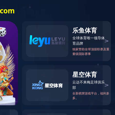
全国服务热线：023-68277718
网络
乐鱼页面在线登录-乐鱼（中国）
领导致辞
组织架构
营销网络