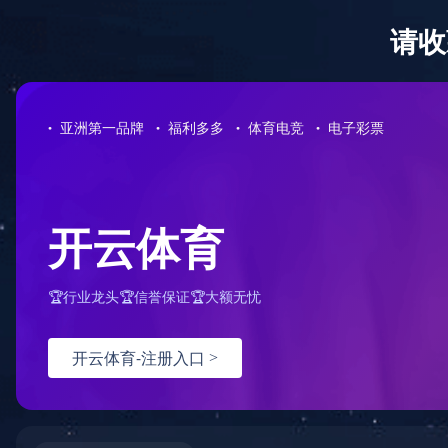
乐鱼页面在线登录
欢迎浏览乐鱼页面在线登录-乐鱼（中国） 官网！
网站乐鱼页面在
乐鱼页面在线登录