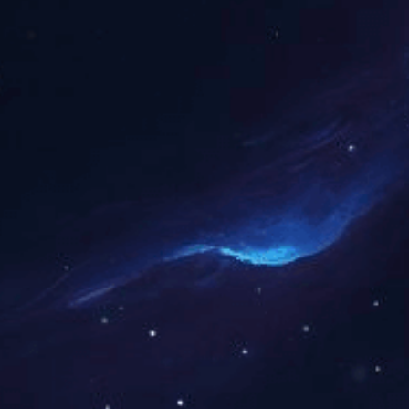
产品和优质的服务，以更多的新产品、更合理的价格
大用户”的宗旨，努力搞好我们的各项工作。
公司拥有标准厂房2500余平方米和齐备的各种加
设计要求的工艺手段和技术力量、配套网络强大。公
运渠道畅通，发货及时可保证用户一次询盘即可放心
乐鱼页面在线登录-乐鱼（中国） 将始终坚持“以
久的产品质量作保证向广大用户提供满意的服务”的经
总体战略，力争国内领先，与国际接轨。
乐鱼页面在线登录-乐鱼（中国） 一直致力于：为
的专业制造经验使乐鱼页面在线登录-乐鱼（中国）
货和现场安装、调试等各项售后服务。
乐鱼页面在线登录-乐鱼（中国） 始终坚持——为
用户选择乐鱼页面在线登录-乐鱼（中国） 的产品而
尊敬的用户：也许我们曾有过愉快的合作，是我们