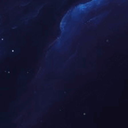
、更可靠的质量、更全面的服务回报广
工设备及完善的质保体系，完全能满足
司既有规格型号齐全的主机及备件，发
购买，及早产生经济效益。
技术为重和产品优良为中心，以稳定持
营方针，坚持“求实、开拓、发展”的企业精神，按照“坚定依
油漆、油墨、建筑涂料、磁性材料、农药、非金属矿等行业提
 成为用户可信赖的制造商，公司销售部及设立在北京、杭州、广
用户提供优质服务时公司一切工作的奠基石。公司以能够为广
深感自豪。
的老朋友，也许你刚与我们结识，是我们的新朋友。我公司都将