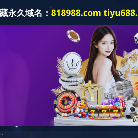
线登录
关于红旗
产品中心
乐鱼页面在线登录
营销
公司简介
乐鱼页面在线
企业荣誉
登录